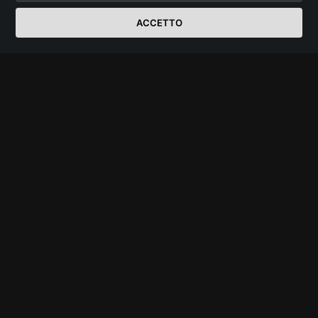
ACCETTO
I NOSTRI PANINI
ORCHIDEA HAMBURGER