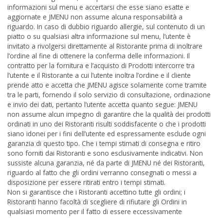
informazioni sul menu e accertarsi che esse siano esatte e
aggiornate e JMENU non assume alcuna responsabilità a
riguardo. In caso di dubbio riguardo allergie, sul contenuto di un
piatto o su qualsiasi altra informazione sul menu, l’utente è
invitato a rivolgersi direttamente al Ristorante prima di inoltrare
l’ordine al fine di ottenere la conferma delle informazioni. Il
contratto per la fornitura e l’acquisto di Prodotti intercorre tra
l’utente e il Ristorante a cui l’utente inoltra l’ordine e il cliente
prende atto e accetta che JMENU agisce solamente come tramite
tra le parti, fornendo il solo servizio di consultazione, ordinazione
e invio dei dati, pertanto l’utente accetta quanto segue: JMENU
non assume alcun impegno di garantire che la qualità dei prodotti
ordinati in uno dei Ristoranti risulti soddisfacente o che i prodotti
siano idonei per i fini dell’utente ed espressamente esclude ogni
garanzia di questo tipo. Che i tempi stimati di consegna e ritiro
sono forniti dai Ristoranti e sono esclusivamente indicativi. Non
sussiste alcuna garanzia, né da parte di JMENU né dei Ristoranti,
riguardo al fatto che gli ordini verranno consegnati o messi a
disposizione per essere ritirati entro i tempi stimati.
Non si garantisce che i Ristoranti accettino tutte gli ordini; i
Ristoranti hanno facoltà di scegliere di rifiutare gli Ordini in
qualsiasi momento per il fatto di essere eccessivamente