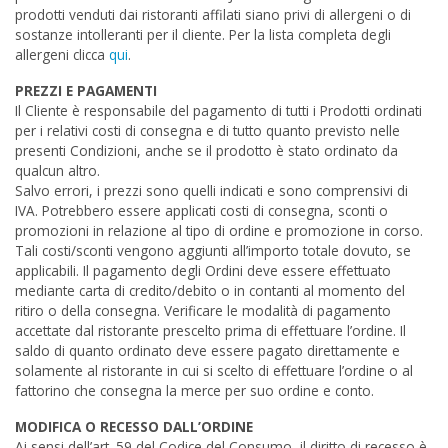
prodotti venduti dai ristoranti affilati siano privi di allergeni o di
sostanze intolleranti per il cliente. Per la lista completa degli
allergeni clicca
qui
.
PREZZI E PAGAMENTI
Il Cliente è responsabile del pagamento di tutti i Prodotti ordinati
per i relativi costi di consegna e di tutto quanto previsto nelle
presenti Condizioni, anche se il prodotto è stato ordinato da
qualcun altro.
Salvo errori, i prezzi sono quelli indicati e sono comprensivi di
IVA. Potrebbero essere applicati costi di consegna, sconti o
promozioni in relazione al tipo di ordine e promozione in corso.
Tali costi/sconti vengono aggiunti all’importo totale dovuto, se
applicabili. Il pagamento degli Ordini deve essere effettuato
mediante carta di credito/debito o in contanti al momento del
ritiro o della consegna. Verificare le modalità di pagamento
accettate dal ristorante prescelto prima di effettuare l’ordine. Il
saldo di quanto ordinato deve essere pagato direttamente e
solamente al ristorante in cui si scelto di effettuare l’ordine o al
fattorino che consegna la merce per suo ordine e conto.
MODIFICA O RECESSO DALL’ORDINE
Ai sensi dell’art. 59 del Codice del Consumo, il diritto di recesso è