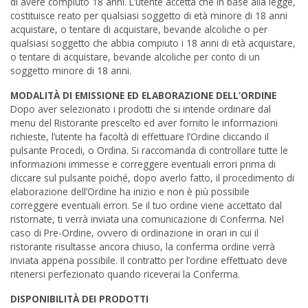
di avere compiuto 18 anni. L’utente accetta che in base alla legge,
costituisce reato per qualsiasi soggetto di età minore di 18 anni
acquistare, o tentare di acquistare, bevande alcoliche o per
qualsiasi soggetto che abbia compiuto i 18 anni di età acquistare,
o tentare di acquistare, bevande alcoliche per conto di un
soggetto minore di 18 anni.
MODALITÀ DI EMISSIONE ED ELABORAZIONE DELL’ORDINE
Dopo aver selezionato i prodotti che si intende ordinare dal
menu del Ristorante prescelto ed aver fornito le informazioni
richieste, l’utente ha facoltà di effettuare l’Ordine cliccando il
pulsante Procedi, o Ordina. Si raccomanda di controllare tutte le
informazioni immesse e correggere eventuali errori prima di
cliccare sul pulsante poiché, dopo averlo fatto, il procedimento di
elaborazione dell’Ordine ha inizio e non è più possibile
correggere eventuali errori. Se il tuo ordine viene accettato dal
ristornate, ti verrà inviata una comunicazione di Conferma. Nel
caso di Pre-Ordine, ovvero di ordinazione in orari in cui il
ristorante risultasse ancora chiuso, la conferma ordine verrà
inviata appena possibile. Il contratto per l’ordine effettuato deve
ritenersi perfezionato quando riceverai la Conferma.
DISPONIBILITÀ DEI PRODOTTI