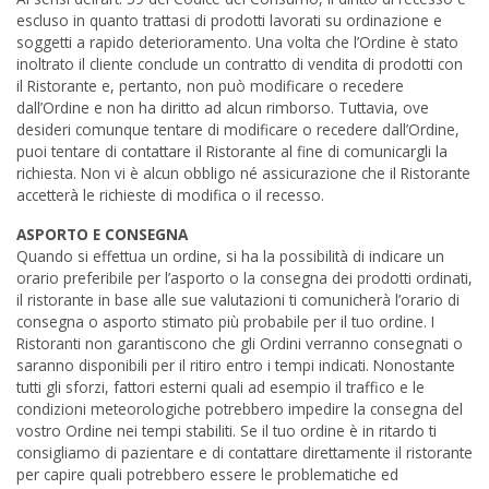
escluso in quanto trattasi di prodotti lavorati su ordinazione e
soggetti a rapido deterioramento. Una volta che l’Ordine è stato
inoltrato il cliente conclude un contratto di vendita di prodotti con
il Ristorante e, pertanto, non può modificare o recedere
dall’Ordine e non ha diritto ad alcun rimborso. Tuttavia, ove
desideri comunque tentare di modificare o recedere dall’Ordine,
puoi tentare di contattare il Ristorante al fine di comunicargli la
richiesta. Non vi è alcun obbligo né assicurazione che il Ristorante
accetterà le richieste di modifica o il recesso.
ASPORTO E CONSEGNA
Quando si effettua un ordine, si ha la possibilità di indicare un
orario preferibile per l’asporto o la consegna dei prodotti ordinati,
il ristorante in base alle sue valutazioni ti comunicherà l’orario di
consegna o asporto stimato più probabile per il tuo ordine. I
Ristoranti non garantiscono che gli Ordini verranno consegnati o
saranno disponibili per il ritiro entro i tempi indicati. Nonostante
tutti gli sforzi, fattori esterni quali ad esempio il traffico e le
condizioni meteorologiche potrebbero impedire la consegna del
vostro Ordine nei tempi stabiliti. Se il tuo ordine è in ritardo ti
consigliamo di pazientare e di contattare direttamente il ristorante
per capire quali potrebbero essere le problematiche ed