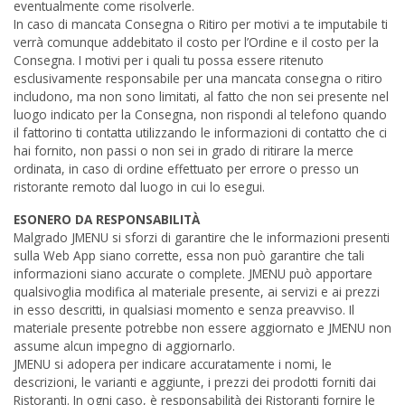
eventualmente come risolverle.
In caso di mancata Consegna o Ritiro per motivi a te imputabile ti
verrà comunque addebitato il costo per l’Ordine e il costo per la
Consegna. I motivi per i quali tu possa essere ritenuto
esclusivamente responsabile per una mancata consegna o ritiro
includono, ma non sono limitati, al fatto che non sei presente nel
luogo indicato per la Consegna, non rispondi al telefono quando
il fattorino ti contatta utilizzando le informazioni di contatto che ci
hai fornito, non passi o non sei in grado di ritirare la merce
ordinata, in caso di ordine effettuato per errore o presso un
ristorante remoto dal luogo in cui lo esegui.
ESONERO DA RESPONSABILITÀ
Malgrado JMENU si sforzi di garantire che le informazioni presenti
sulla Web App siano corrette, essa non può garantire che tali
informazioni siano accurate o complete. JMENU può apportare
qualsivoglia modifica al materiale presente, ai servizi e ai prezzi
in esso descritti, in qualsiasi momento e senza preavviso. Il
materiale presente potrebbe non essere aggiornato e JMENU non
assume alcun impegno di aggiornarlo.
JMENU si adopera per indicare accuratamente i nomi, le
descrizioni, le varianti e aggiunte, i prezzi dei prodotti forniti dai
Ristoranti. In ogni caso, è responsabilità dei Ristoranti fornire le