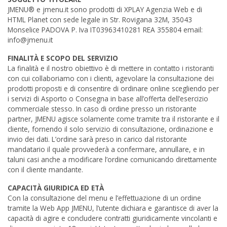
JMENU® e jmenu.it sono prodotti di XPLAY Agenzia Web e di
HTML Planet con sede legale in Str. Rovigana 32M, 35043
Monselice PADOVA P. Iva IT03963410281 REA 355804 email:
info@jmenu.it
FINALITÀ E SCOPO DEL SERVIZIO
La finalità e il nostro obiettivo è di mettere in contatto i ristoranti
con cui collaboriamo con i clienti, agevolare la consultazione dei
prodotti proposti e di consentire di ordinare online scegliendo per
i servizi di Asporto o Consegna in base all’offerta dell’esercizio
commerciale stesso. In caso di ordine presso un ristorante
partner, JMENU agisce solamente come tramite tra il ristorante e il
cliente, fornendo il solo servizio di consultazione, ordinazione e
invio dei dati. L’ordine sarà preso in carico dal ristorante
mandatario il quale provvederà a confermare, annullare, e in
taluni casi anche a modificare l’ordine comunicando direttamente
con il cliente mandante.
CAPACITÀ GIURIDICA ED ETÀ
Con la consultazione del menu e l’effettuazione di un ordine
tramite la Web App JMENU, l’utente dichiara e garantisce di aver la
capacità di agire e concludere contratti giuridicamente vincolanti e