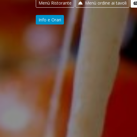
Menù Ristorante
Menù ordine ai tavoli
Info e Orari