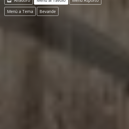
Alfadoro
Menù al Tavolo
Menù Asporto
Menù a Tema
Bevande