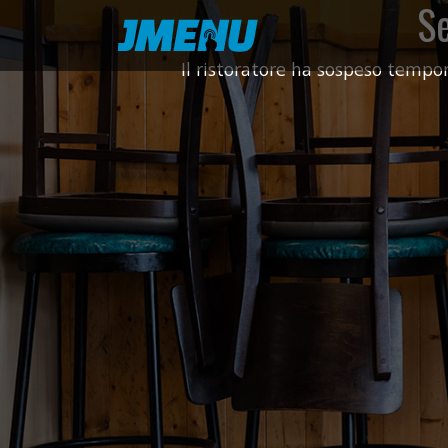
S
Il ristoratore ha sospeso tempor