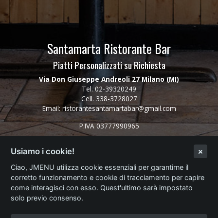
Santamarta Ristorante Bar
Piatti Personalizzati su Richiesta
Via Don Giuseppe Andreoli 27 Milano (MI)
Tel.
02-39320249
Cell.
338-3728027
Email:
ristorantesantamartabar@gmail.com
P.IVA 03777990965
Usiamo i cookie!
Login Ristorante
Ciao, JMENU utilizza cookie essenziali per garantirne il
corretto funzionamento e cookie di tracciamento per capire
JMENU
come interagisci con esso. Quest'ultimo sarà impostato
solo previo consenso.
Menù Digitale Professionale
Web App per la Ristorazione Digitale