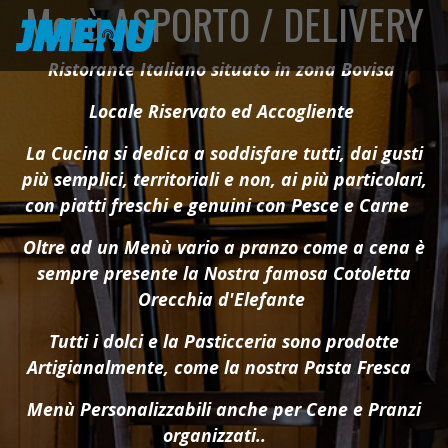
Menù ASPORTO / DELIVERY
Ristorante Italiano situato in zona Bovisa
Locale Riservato ed Accogliente
La Cucina si dedica a soddisfare tutti, dai gusti
più semplici, territoriali e non, ai più particolari,
con piatti freschi e genuini con
Pesce e Carne
Oltre ad un Menù vario a pranzo come a cena è
sempre presente la Nostra famosa Cotoletta
Orecchia d'Elefante
Tutti i dolci e la Pasticceria sono prodotte
Artigianalmente,
come la nostra Pasta Fresca
Menù Personalizzabili anche per Cene e Pranzi
organizzati..