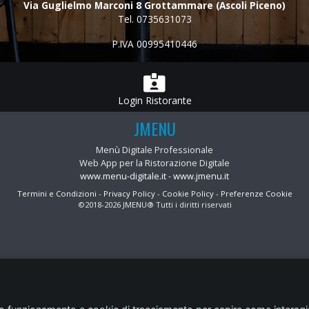
Via Guglielmo Marconi 8 Grottammare (Ascoli Piceno)
Tel.
0735631073
P.IVA 00995410446
Login Ristorante
JMENU
Menù Digitale Professionale
Web App per la Ristorazione Digitale
www.menu-digitale.it
-
www.jmenu.it
Termini e Condizioni
-
Privacy Policy
-
Cookie Policy
-
Preferenze Cookie
©2018-2026 JMENU® Tutti i diritti riservati