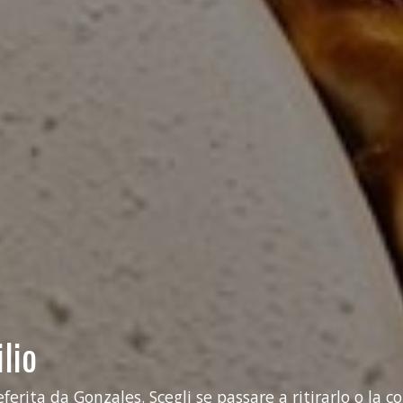
lio
erita da Gonzales. Scegli se passare a ritirarlo o la 