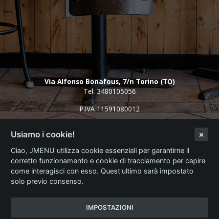
Via Alfonso Bonafous, 7/n Torino (TO)
Tel.
3480105056
P.IVA 11591080012
Usiamo i cookie!
Login Ristorante
Ciao, JMENU utilizza cookie essenziali per garantirne il
corretto funzionamento e cookie di tracciamento per capire
JMENU
come interagisci con esso. Quest'ultimo sarà impostato
solo previo consenso.
Menù Digitale Professionale
Web App per la Ristorazione Digitale
www.menu-digitale.it
-
www.jmenu.it
IMPOSTAZIONI
Termini e Condizioni
-
Privacy Policy
-
Cookie Policy
-